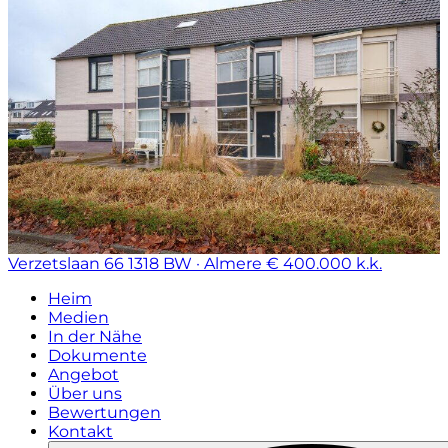
Verzetslaan 66
1318 BW · Almere
€ 400.000 k.k.
Heim
Medien
In der Nähe
Dokumente
Angebot
Über uns
Bewertungen
Kontakt